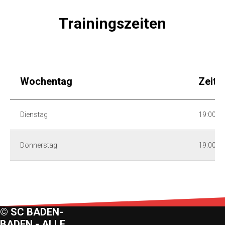
Trainingszeiten
Wochentag
Zeit
Dienstag
19:00 - 
Donnerstag
19:00 - 
© SC BADEN-
BADEN - ALLE