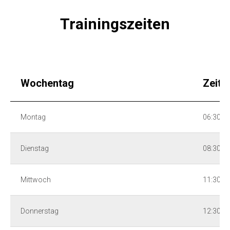
Trainingszeiten
Wochentag
Zeit
Montag
06:30 - 
Dienstag
08:30 - 
Mittwoch
11:30 - 
Donnerstag
12:30 - 